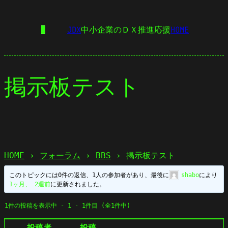
JDX
中小企業のＤＸ推進応援
HOME
掲示板テスト
HOME
›
フォーラム
›
BBS
›
掲示板テスト
このトピックには0件の返信、1人の参加者があり、最後に
shabo
により
1ヶ月、 2週前
に更新されました。
1件の投稿を表示中 - 1 - 1件目 (全1件中)
投稿者
投稿